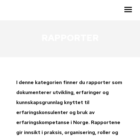
RAPPORTER
KUNNSKAPSBASEN
RESSURSER
KALENDER
OM OSS
I denne kategorien finner du rapporter som
BLI MEDLEM
dokumenterer utvikling, erfaringer og
kunnskapsgrunnlag knyttet til
MIN SIDE
erfaringskonsulenter og bruk av
SØK
erfaringskompetanse i Norge. Rapportene
gir innsikt i praksis, organisering, roller og