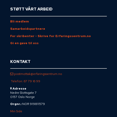
STØTT VÅRT ARBEID
Bli medlem
Samarbeidspartnere
For skribenter - Skrive for Erfaringssentrum.no
Gi en gave til oss
KONTAKT
postmottak@erfaringssentrum.no
Telefon: 67 79 16 99
Adresse
Nedre Slottsgate 7
0157 Oslo Norge
Orgnr.:
NOR 919811579
Min Side