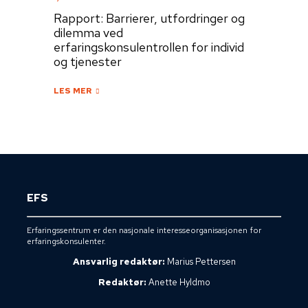
Rapport: Barrierer, utfordringer og
dilemma ved
erfaringskonsulentrollen for individ
og tjenester
LES MER
EFS
Erfaringssentrum er den nasjonale interesseorganisasjonen for
erfaringskonsulenter.
Ansvarlig redaktør:
Marius Pettersen
Redaktør:
Anette Hyldmo