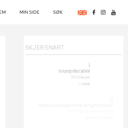
EM
MIN SIDE
SØK
SKJER SNART
Veiledning for erfaringskonsulenter
Onsdag, august 19, 2026 11:00
Digital veiledning
Veiledning for erfaringskonsulenter
Onsdag, august 26, 2026 11:00
Digital veiledning