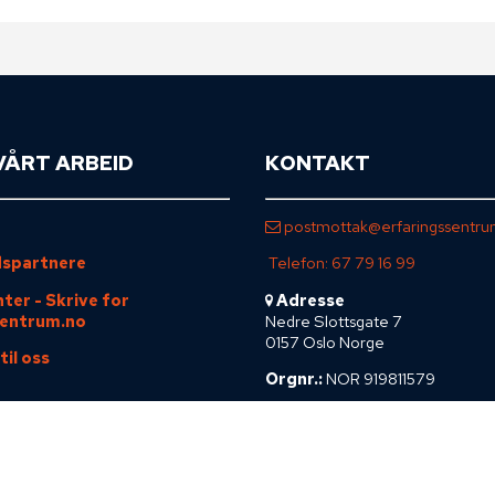
VÅRT ARBEID
KONTAKT
m
postmottak@erfaringssentru
spartnere
Telefon: 67 79 16 99
nter - Skrive for
Adresse
sentrum.no
Nedre Slottsgate 7
0157 Oslo Norge
til oss
Orgnr.:
NOR 919811579
Min Side