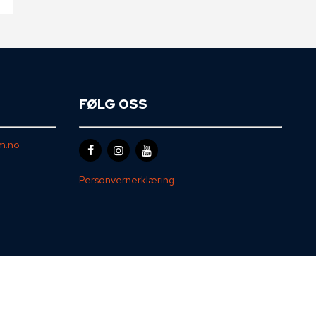
FØLG OSS
m.no
Personvernerklæring