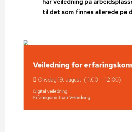
har veiledning på arbeidsplass
til det som finnes allerede på d
Veiledning for erfaringskon
Onsdag 19. august (11:00 — 12:00)
Digital veiledning
Erfaringssentrum
Veiledning