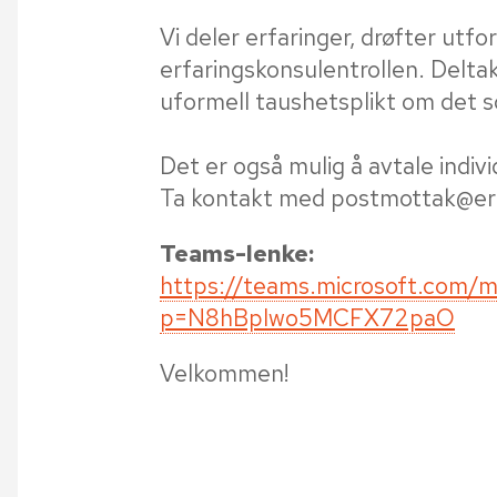
Vi deler erfaringer, drøfter ut
erfaringskonsulentrollen. Deltak
uformell taushetsplikt om det s
Det er også mulig å avtale indiv
Ta kontakt med postmottak@er
Teams-lenke:
https://teams.microsoft.com
p=N8hBpIwo5MCFX72paO
Velkommen!