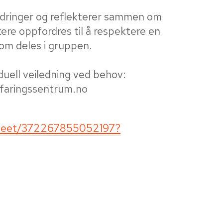
fordringer og reflekterer sammen om
ere oppfordres til å respektere en
om deles i gruppen.
iduell veiledning ved behov:
faringssentrum.no
/meet/372267855052197?