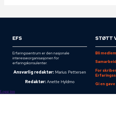
EFS
STØTT 
Erfaringssentrum er den nasjonale
Bli medle
interesseorganisasjonen for
Samarbeid
erfaringskonsulenter.
For skribe
Ansvarlig redaktør:
Marius Pettersen
Erfarings
Redaktør:
Anette Hyldmo
Gi en gave 
Logg inn