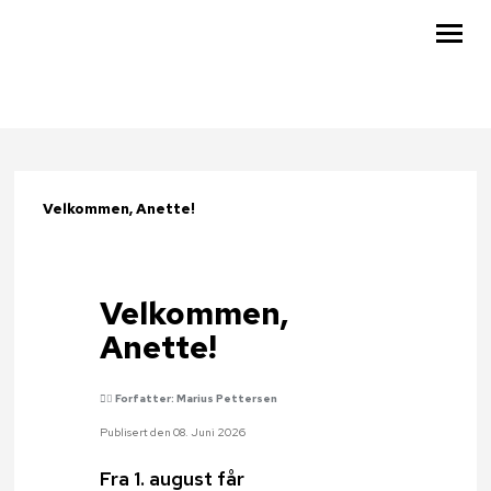
KUNNSKAPSBASEN
RESSURSER
Velkommen, Anette!
KALENDER
OM OSS
Velkommen,
BLI MEDLEM
Anette!
MIN SIDE
Forfatter: Marius Pettersen
SØK
Publisert den 08. Juni 2026
Fra 1. august får