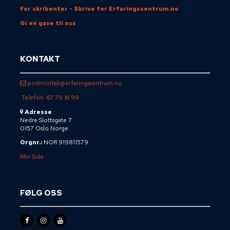
For skribenter - Skrive for Erfaringssentrum.no
Gi en gave til oss
KONTAKT
postmottak@erfaringssentrum.no
Telefon: 67 79 16 99
Adresse
Nedre Slottsgate 7
0157 Oslo Norge
Orgnr.:
NOR 919811579
Min Side
FØLG OSS