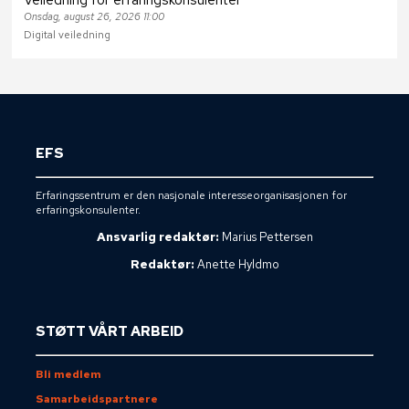
Onsdag, august 26, 2026 11:00
Digital veiledning
EFS
Erfaringssentrum er den nasjonale interesseorganisasjonen for
erfaringskonsulenter.
Ansvarlig redaktør:
Marius Pettersen
Redaktør:
Anette Hyldmo
STØTT VÅRT ARBEID
Bli medlem
Samarbeidspartnere