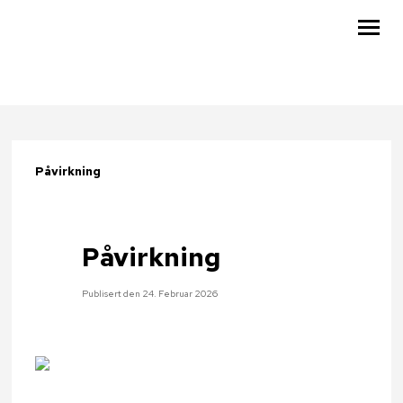
KUNNSKAPSBASEN
RESSURSER
Påvirkning
KALENDER
OM OSS
Påvirkning
BLI MEDLEM
MIN SIDE
Publisert den 24. Februar 2026
SØK