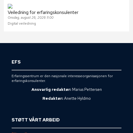
Veiledning for erfaringskonsulenter
Onsdag, august 26, 2026 11:00
Digital veiledning
EFS
Erfaringssentrum er den nasjonale interesseorganisasjonen for
erfaringskonsulenter.
Ansvarlig redaktør:
Marius Pettersen
Redaktør:
Anette Hyldmo
STØTT VÅRT ARBEID