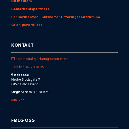
Bli medlem
Samarbeidspartnere
For skribenter - Skrive for Erfaringssentrum.no
Gi en gave til oss
KONTAKT
postmottak@erfaringssentrum.no
Telefon: 67 79 16 99
Adresse
Nedre Slottsgate 7
0157 Oslo Norge
Orgnr.:
NOR 919811579
Min Side
FØLG OSS